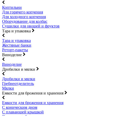
Коптильни
Для горячего копчения
Для холодного копчения
Оборудование для колбас
Сушилки для овощей и фруктов
Тара и упаковка
Тара и упаковка
Жестяные банки
Реторт-пакеты
Виноделие
Виноделие
Дробилки и мялки
Дробилки и мялки
Гребнеотделитель
Мялки
Емкости для брожения и хранения
Емкости для брожения и хранения
С коническим дном
С плавающей крышкой